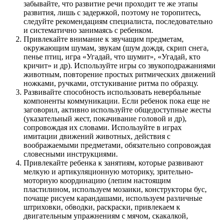
забывайте, что развитие речи проходит те же этапы
развития, лишь с задержкой, поэтому не торопитесь,
следуйте рекомендациям специалиста, последовательно
и систематично занимаясь с ребенком.
Привлекайте внимание к звучащим предметам,
окружающим шумам, звукам (шум дождя, скрип снега,
пенье птиц, игра «Угадай, что шумит», «Угадай, кто
кричит» и др). Используйте игры со звукоподражаниями
животным, повторение простых ритмических движений
ножками, ручками, отстукивание ритма по образцу.
Развивайте способность использовать невербальные
компоненты коммуникации. Если ребенок пока еще не
заговорил, активно используйте общедоступные жесты
(указательный жест, покачивание головой и др),
сопровождая их словами. Используйте в играх
имитации движений животных, действия с
воображаемыми предметами, обязательно сопровождая
словесными инструкциями.
Привлекайте ребенка к занятиям, которые развивают
мелкую и артикуляционную моторику, зрительно-
моторную координацию (лепим настоящим
пластилином, используем мозаики, конструкторы бус,
почаще рисуем карандашами, используем различные
штриховки, обводки, раскраски, привлекаем к
двигательным упражнениям с мячом, скакалкой,