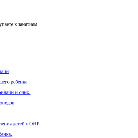
упаете к занятиям
лайн
шего ребенка.
онлайн и очно.
гопедов
ления детей с ОНР
бенка.