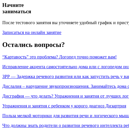
Начните
заниматься
После тестового занятия вы уточняете удобный график и прист
Записаться на онлайн занятие
Остались вопросы?
“Картавость” это проблема? Логопед точно поможет вам!
Исправление акцента самостоятельно дома или с логопедом он
ЗРР — Задержка речевого развития или как запустить речь у ва
Дислалия – нарушение звукопроизношения. Занимайтесь дома 
Дисграфия — что делать? Упражнения и занятия от лучших ло
Упражнения и занятия с ребенком у корого диагноз Дизартрия
Польза мелкой моторики для развития речи и логического мыш
Что должны знать родители о развитии речевого интеллекта ре